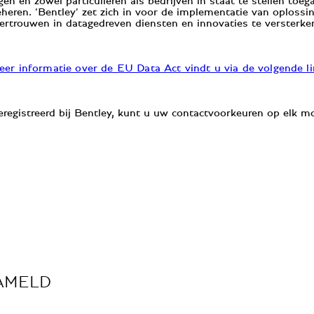
en en zowel particulieren als bedrijven in staat te stellen toe
eheren. ‘Bentley’ zet zich in voor de implementatie van oploss
ertrouwen in datagedreven diensten en innovaties te versterke
er informatie over de EU Data Act vindt u via de volgende l
eregistreerd bij Bentley, kunt u uw contactvoorkeuren op elk 
ZAMELD