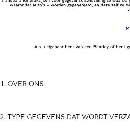
transparante praktijken voor gegevensuitwisseling te waarborg
waaronder auto's – worden gegenereerd, en deze zelf te b
v
Me
Als u eigenaar bent van een Bentley of bent g
1. OVER ONS
2. TYPE GEGEVENS DAT WORDT VER