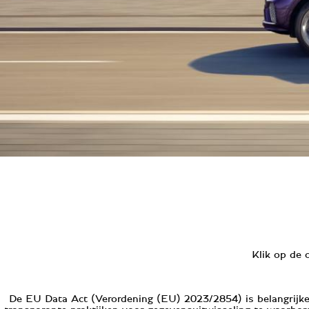
Klik op de 
De EU Data Act (Verordening (EU) 2023/2854) is belangrijke 