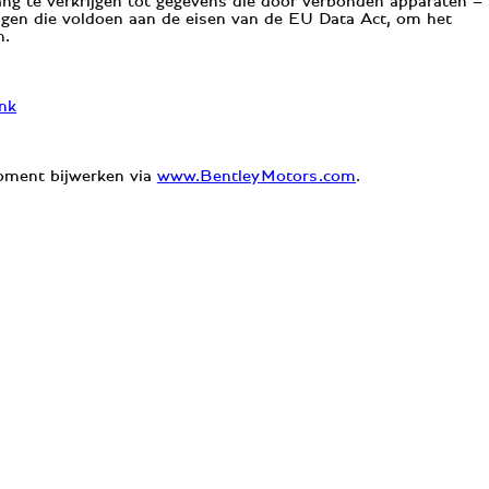
gang te verkrijgen tot gegevens die door verbonden apparaten –
ingen die voldoen aan de eisen van de EU Data Act, om het
n.
ink
moment bijwerken via
www.BentleyMotors.com
.