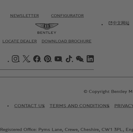
NEWSLETTER
CONFIGURATOR
中文网站
LOCATE DEALER
DOWNLOAD BROCHURE
INSTAGRAM LOGO"
X LOGO"
FACEBOOK LOGO"
PINTREST LOGO"
YOUTUBE LOGO"
TIKTOK LOGO"
WECHAT LOGO"
LINKEDIN LOGO"
© Copyright Bentley M
CONTACT US
TERMS AND CONDITIONS
PRIVAC
Registered Office: Pyms Lane, Crewe, Cheshire, CW1 3PL, En