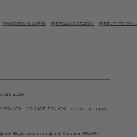
MODERN SLAVERY
RECALLS SEARCH
BENTLEY COLL
otors 2026
Y POLICY
COOKIE POLICY
COOKIE SETTINGS
gland. Registered in England: Number 992897