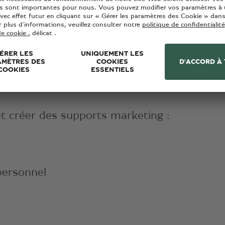
llons-nous ?
el sont-elles recueillies ?
 et créer des supports marketing :
personnel