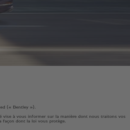
ed (« Bentley »).
té vise à vous informer sur la manière dont nous traitons vos
a façon dont la loi vous protège.