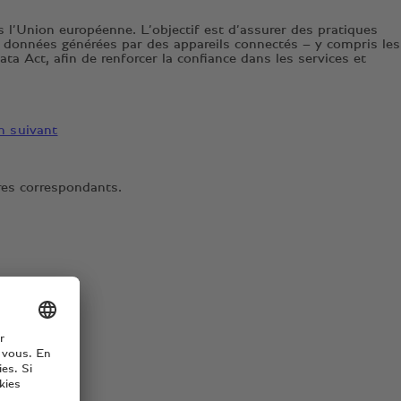
s l’Union européenne. L’objectif est d’assurer des pratiques
x données générées par des appareils connectés – y compris les
a Act, afin de renforcer la confiance dans les services et
en suivant
res correspondants.