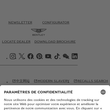
NEWSLETTER
CONFIGURATOR
LOCATE DEALER
DOWNLOAD BROCHURE
INSTAGRAM LOGO"
X LOGO"
FACEBOOK LOGO"
PINTREST LOGO"
YOUTUBE LOGO"
TIKTOK LOGO"
WECHAT LOGO"
LINKEDIN LOGO"
中文网站
MODERN SLAVERY
RECALLS SEARCH
BENTLEY COLLECTION
CORPORATE
GLOBAL WEBSITE