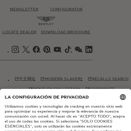
NEWSLETTER
CONFIGURATOR
LOCATE DEALER
DOWNLOAD BROCHURE
INSTAGRAM LOGO"
X LOGO"
FACEBOOK LOGO"
PINTREST LOGO"
YOUTUBE LOGO"
TIKTOK LOGO"
WECHAT LOGO"
LINKEDIN LOGO"
中文网站
MODERN SLAVERY
RECALLS SEARCH
BENTLEY COLLECTION
CORPORATE
GLOBAL WEBSITE